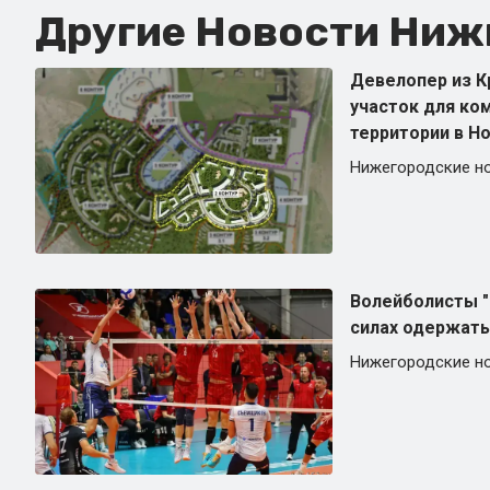
Другие Новости Нижн
Девелопер из К
участок для ко
территории в Но
Нижегородские н
Волейболисты "
силах одержать
Нижегородские н