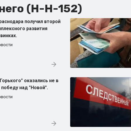
его (Н-Н-152)
раснодара получил второй
мплексного развития
винках.
овости
Горького" оказались не в
 победу над "Новой".
овости