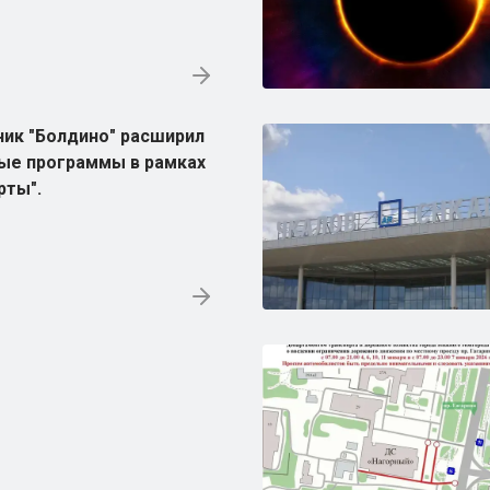
ик "Болдино" расширил
ые программы в рамках
рты".