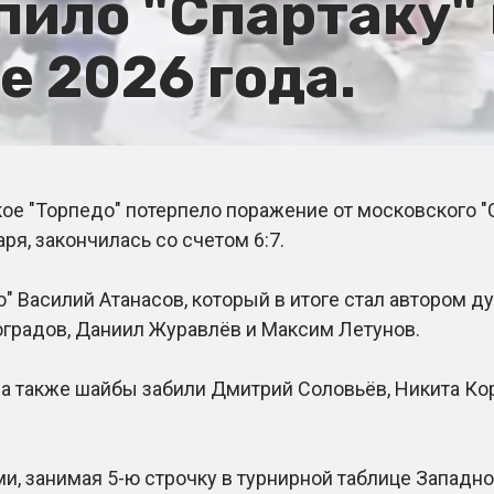
пило "Спартаку"
 2026 года.
ое "Торпедо" потерпело поражение от московского 
ря, закончилась со счетом 6:7.
силий Атанасов, который в итоге стал автором дубл
оградов, Даниил Журавлёв и Максим Летунов.
 также шайбы забили Дмитрий Соловьёв, Никита Кор
, занимая 5-ю строчку в турнирной таблице Западной