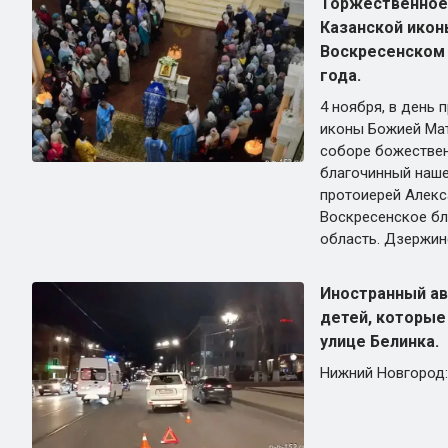
Торжественное
Казанской икон
Воскресенском 
года.
4 ноября, в день
иконы Божией Мат
соборе божествен
благочинный наше
протоиерей Алекса
Воскресенское бл
область. Дзержин
Иностранный ав
детей, которые
улице Белинка.
Нижний Новгород: