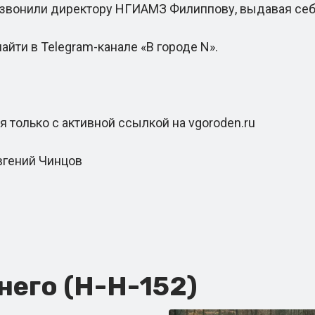
вонили директору НГИАМЗ Филиппову, выдавая себя
и в Telegram-канале «В городе N».
олько с активной ссылкой на vgoroden.ru
вгений Чинцов
его (Н-Н-152)