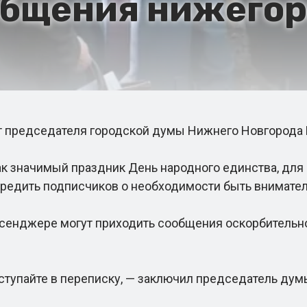
общения нижегор
председателя городской думы Нижнего Новгорода Е
 значимый праздник День народного единства, для р
предить подписчиков о необходимости быть внимател
сенджере могут приходить сообщения оскорбительно
тупайте в переписку, — заключил председатель дум