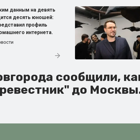
ким данным на девять
ится десять юношей:
редставил профиль
омашнего интернета.
овости
вгорода сообщили, ка
уревестник" до Москвы