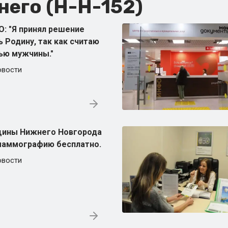
его (Н-Н-152)
: "Я принял решение
 Родину, так как считаю
ью мужчины."
овости
щины Нижнего Новгорода
маммографию бесплатно.
овости